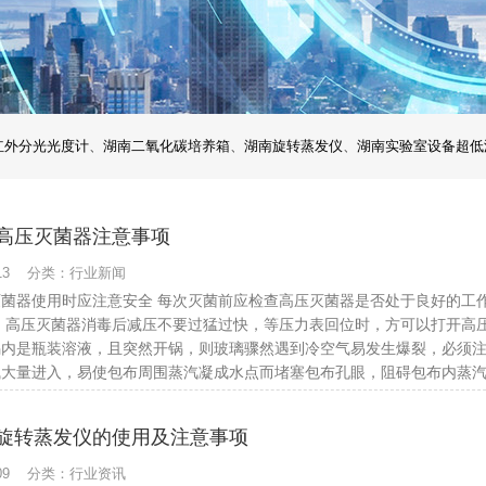
红外分光光度计
、
湖南二氧化碳培养箱
、
湖南旋转蒸发仪
、
湖南实验室设备超低
高压灭菌器注意事项
4-13 分类：行业新闻
灭菌器使用时应注意安全 每次灭菌前应检查高压灭菌器是否处于良好的工
 高压灭菌器消毒后减压不要过猛过快，等压力表回位时，方可以打开高
锅内是瓶装溶液，且突然开锅，则玻璃骤然遇到冷空气易发生爆裂，必须
气大量进入，易使包布周围蒸汽凝成水点而堵塞包布孔眼，阻碍包布内蒸
旋转蒸发仪的使用及注意事项
1-09 分类：行业资讯