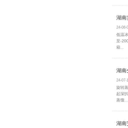
湖南
24-0
低温冰
至-2
箱...
湖南
24-0
旋转
起深
蒸馏...
湖南