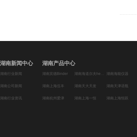
湖南新闻中心
湖南产品中心
湖南行业新闻
湖南宾德Binder
湖南海道尔夫heidolph
湖南海能仪器
湖南公司新闻
湖南上海伍丰
湖南天大天发
湖南天津语瓶
湖南行业资讯
湖南杭州爱津
湖南上海一恒
湖南上海恒跃