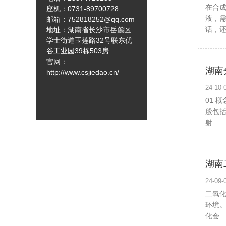
在合
座机：0731-89700728
液，
邮箱
：
752818252@qq.com
话，还要
地址：湖南省长沙市岳麓区
学士街道玉莲路32号联东优
谷工业园39栋503房
官网：
湖南
http://www.csjiedao.cn/
24-1
01 
般包括
射...
湖南
24-0
二氧
环境
化会...