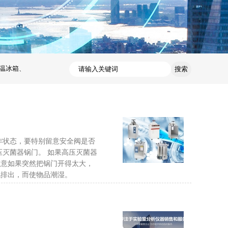
温冰箱
、
作状态，要特别留意安全阀是否
压灭菌器锅门。 如果高压灭菌器
注意如果突然把锅门开得太大，
汽排出，而使物品潮湿。