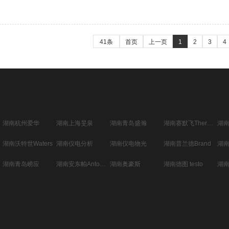
41条
首页
上一页
1
2
3
4
湖南杭州爱华
湖南上海旻泉
湖南青岛盛瀚
湖南赛默飞Thermo
湖
湖南沃特世Waters
湖南仪电分析
湖南仪电物光
湖南普兰德Brand
湖
湖南青岛崂应
湖南安东帕Anton Paar
湖南奥豪斯
湖南德图 testo
湖