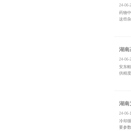
24-0
药物中
这些
湖南
24-0
安东
供精度高
湖南
24-0
冷却
要参